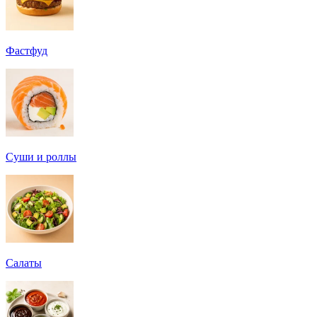
Фастфуд
Суши и роллы
Салаты