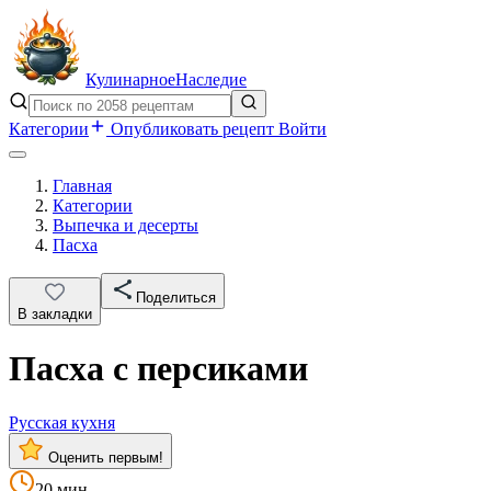
Кулинарное
Наследие
Категории
Опубликовать рецепт
Войти
Главная
Категории
Выпечка и десерты
Пасха
Поделиться
В закладки
Пасха с персиками
Русская кухня
Оценить первым!
20 мин.