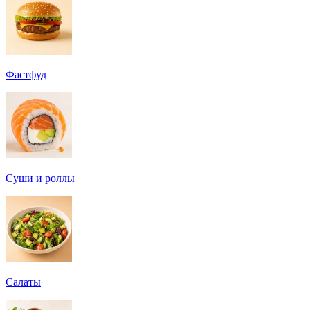
Фастфуд
Суши и роллы
Салаты