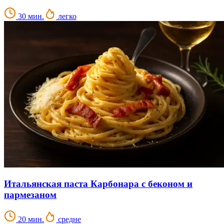
30 мин.
легко
Итальянская паста Карбонара с беконом и
пармезаном
20 мин.
средне