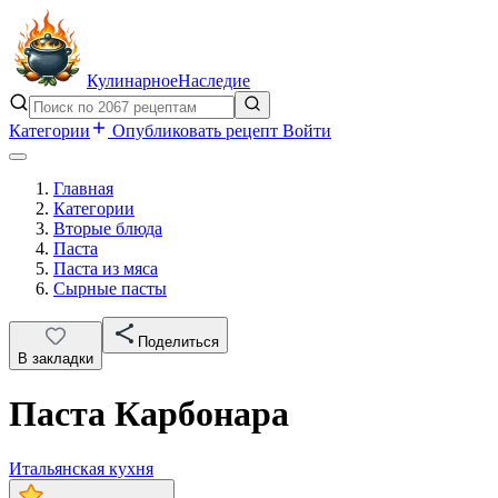
Кулинарное
Наследие
Категории
Опубликовать рецепт
Войти
Главная
Категории
Вторые блюда
Паста
Паста из мяса
Сырные пасты
Поделиться
В закладки
Паста Карбонара
Итальянская кухня