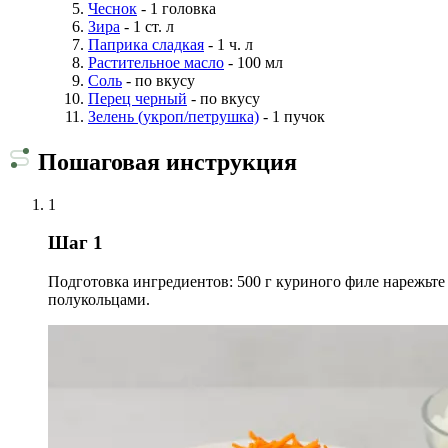
Чеснок
- 1 головка
Зира
- 1 ст. л
Паприка сладкая
- 1 ч. л
Растительное масло
- 100 мл
Соль
- по вкусу
Перец черный
- по вкусу
Зелень (укроп/петрушка)
- 1 пучок
Пошаговая инструкция
1
Шаг 1
Подготовка ингредиентов: 500 г куриного филе нарежьте
полукольцами.