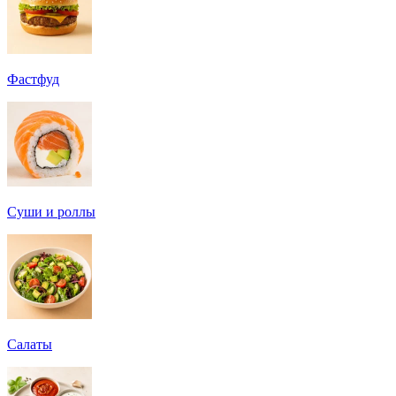
Фастфуд
Суши и роллы
Салаты