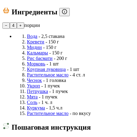
Ингредиенты
порции
−
4
+
Вода
- 2,5 стакана
Кревети
- 150 г
Мидии
- 150 г
Кальмары
- 150 г
Рис басмати
- 200 г
Морковь
- 1 шт
Крупная луковица
- 1 шт
Растительное масло
- 4 ст. л
Чеснок
- 1 головка
Укроп
- 1 пучек
Петрушка
- 1 пучек
Мята
- 1 пучек
Соль
- 1 ч. л
Куркума
- 1,5 ч.л
Растительное масло
- по вкусу
Пошаговая инструкция