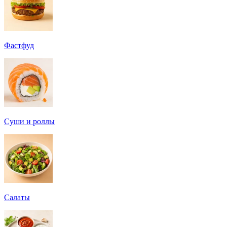
Фастфуд
Суши и роллы
Салаты