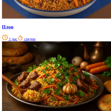
Плов
1 час
средне