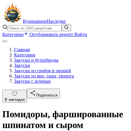
Кулинарное
Наследие
Категории
Опубликовать рецепт
Войти
Главная
Категории
Закуски и бутерброды
Закуски
Закуски из грибов и овощей
Закуски из яиц, сыра, творога
Закуски с зеленью
Поделиться
В закладки
Помидоры, фаршированные
шпинатом и сыром