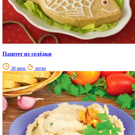
Паштет из селёдки
30 мин.
легко