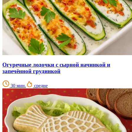
Огуречные лодочки с сырной начинкой и
запечённой грудинкой
30 мин.
средне