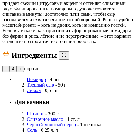
придаёт свежий цитрусовый акцент и оттеняет сливочный
вкус. Фаршированные помидоры в духовке готовятся
считанные минуты: достаточно пяти-семи, чтобы сыр
расплавился и схватился аппетитной корочкой. Рецепт удобно
масштабировать – хоть на двоих, хоть на компанию гостей.
Если вы искали, как приготовить фаршированные помидоры
без фарша и риса, лёгкие и не перегруженные, – этот вариант
с зеленью и сыром точно стоит попробовать.
Ингредиенты
порции
−
4
+
Помидор
- 4 шт
Твердый сыр
- 50 г
Лимон
- 0,5 шт
Для начинки
Шпинат
- 300 г
Сливочное масло
- 1 ст. л
Черный молотый перец
- 1 щепотка
Соль
- 0,25 ч. л