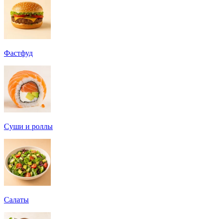
Фастфуд
Суши и роллы
Салаты