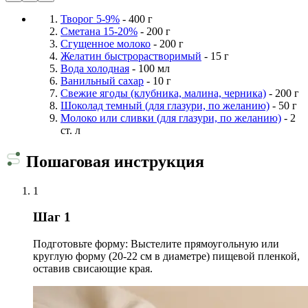
Творог 5-9%
- 400 г
Сметана 15-20%
- 200 г
Сгущенное молоко
- 200 г
Желатин быстрорастворимый
- 15 г
Вода холодная
- 100 мл
Ванильный сахар
- 10 г
Свежие ягоды (клубника, малина, черника)
- 200 г
Шоколад темный (для глазури, по желанию)
- 50 г
Молоко или сливки (для глазури, по желанию)
- 2
ст. л
Пошаговая инструкция
1
Шаг 1
Подготовьте форму: Выстелите прямоугольную или
круглую форму (20-22 см в диаметре) пищевой пленкой,
оставив свисающие края.