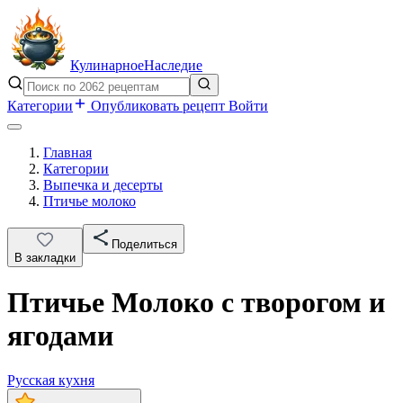
Кулинарное
Наследие
Категории
Опубликовать рецепт
Войти
Главная
Категории
Выпечка и десерты
Птичье молоко
Поделиться
В закладки
Птичье Молоко с творогом и
ягодами
Русская кухня