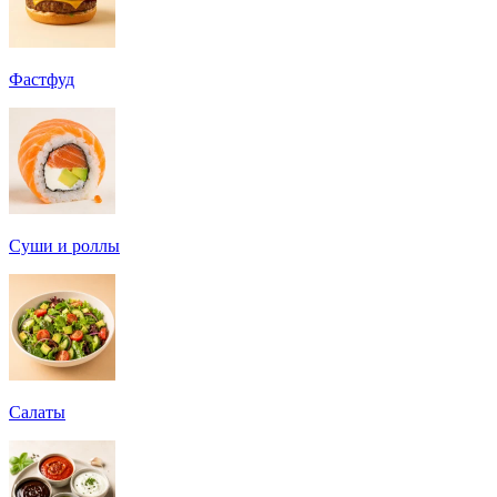
Фастфуд
Суши и роллы
Салаты