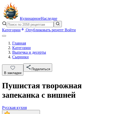
Кулинарное
Наследие
Категории
Опубликовать рецепт
Войти
Главная
Категории
Выпечка и десерты
Сырники
Поделиться
В закладки
Пушистая творожная
запеканка с вишней
Русская кухня