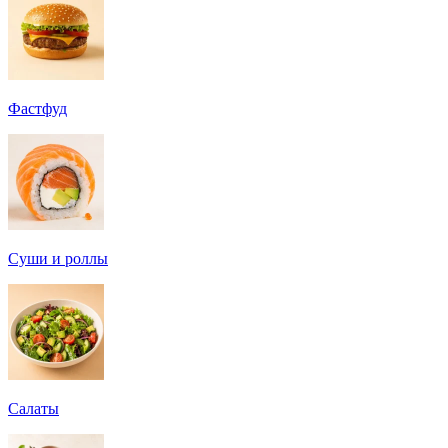
Фастфуд
Суши и роллы
Салаты