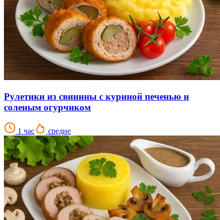
Рулетики из свинины с куриной печенью и
соленым огурчиком
1 час
средне