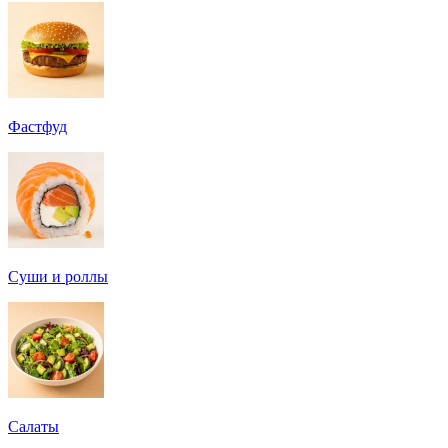
Фастфуд
Суши и роллы
Салаты