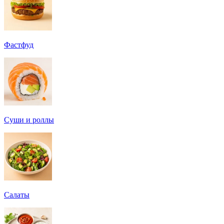
Фастфуд
Суши и роллы
Салаты