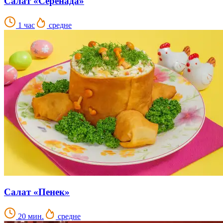
Салат «Серенада»
1 час
средне
Салат «Пенек»
20 мин.
средне