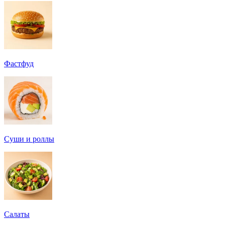
Фастфуд
Суши и роллы
Салаты