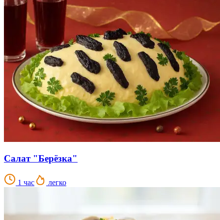
Салат "Берёзка"
1 час
легко