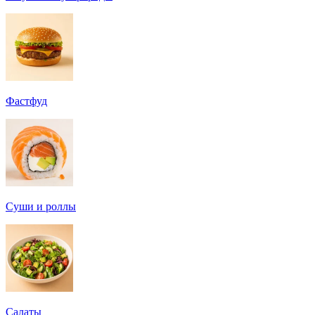
Фастфуд
Суши и роллы
Салаты