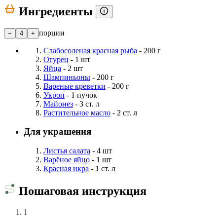
Ингредиенты
порции
−
4
+
Слабосоленая красная рыба
- 200 г
Огурец
- 1 шт
Яйца
- 2 шт
Шампиньоны
- 200 г
Вареные креветки
- 200 г
Укроп
- 1 пучок
Майонез
- 3 ст. л
Растительное масло
- 2 ст. л
Для украшения
Листья салата
- 4 шт
Варёное яйцо
- 1 шт
Красная икра
- 1 ст. л
Пошаговая инструкция
1