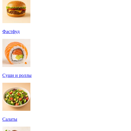
Фастфуд
Суши и роллы
Салаты