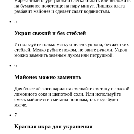
Нарезанный огурец можно слегка отжать или выложить
на бумажное полотенце на пару минут. Лишняя влага
разбавит майонез и сделает салат водянистым.
5
Укроп свежий и без стеблей
Используйте только мягкую зелень укропа, без жёстких
стеблей. Мелко рубите ножом, не рвите руками. Укроп
можно заменить зелёным луком или петрушкой.
6
Майонез можно заменить
Для более лёгкого варианта смешайте сметану с ложкой
лимонного сока и щепоткой соли. Или используйте
смесь майонеза и сметаны пополам, так вкус будет
мягче.
7
Красная икра для украшения