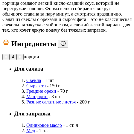
горчица создают легкий кисло-сладкий соус, который не
перегружает овощи. Форма венка собирается вокруг
обычного стакана за пару минут, а смотрится празднично.
Салат из свеклы с орехами и сыром фета – это не классическая
свекольная закуска с майонезом, а свежий легкий вариант для
тех, кто хочет яркую подачу без тяжелых заправок.
Ингредиенты
порции
−
4
+
Для салата
Свекла
- 1 шт
Сыр фета
- 150 г
Грецкие орехи
- 70 г
Мандарин
- 3 шт
Разные салатные листья
- 200 г
Для заправки
Оливковое масло
- 1 ст. л
Мед
- 1 ч. л