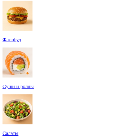
Фастфуд
Суши и роллы
Салаты