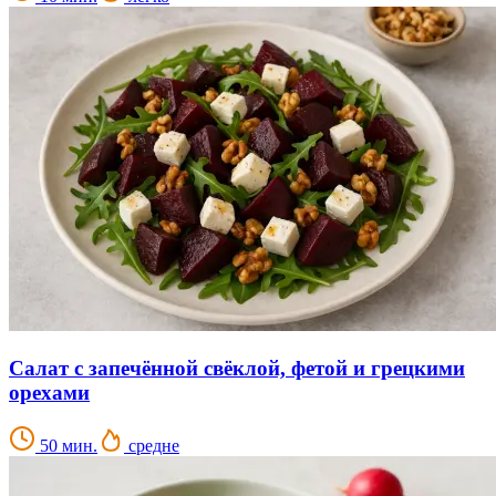
Салат с запечённой свёклой, фетой и грецкими
орехами
50 мин.
средне