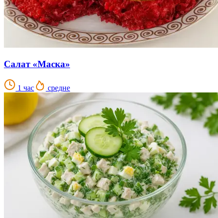
Салат «Маска»
1 час
средне