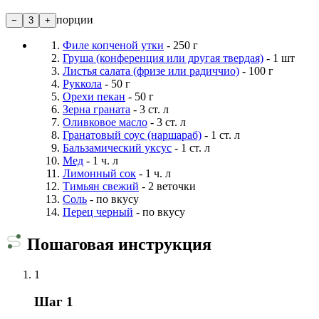
порции
−
3
+
Филе копченой утки
- 250 г
Груша (конференция или другая твердая)
- 1 шт
Листья салата (фризе или радиччио)
- 100 г
Руккола
- 50 г
Орехи пекан
- 50 г
Зерна граната
- 3 ст. л
Оливковое масло
- 3 ст. л
Гранатовый соус (наршараб)
- 1 ст. л
Бальзамический уксус
- 1 ст. л
Мед
- 1 ч. л
Лимонный сок
- 1 ч. л
Тимьян свежий
- 2 веточки
Соль
- по вкусу
Перец черный
- по вкусу
Пошаговая инструкция
1
Шаг 1