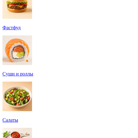
Фастфуд
Суши и роллы
Салаты