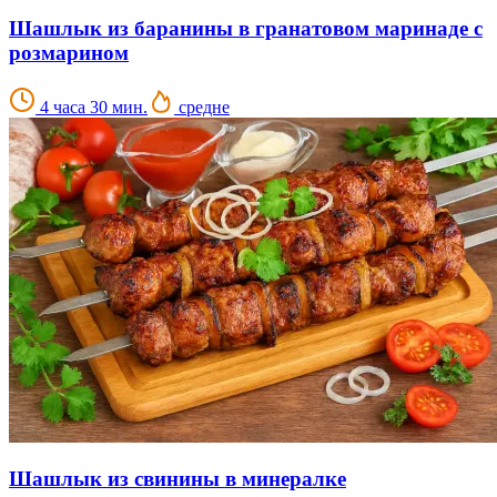
Шашлык из баранины в гранатовом маринаде с
розмарином
4 часа 30 мин.
средне
Шашлык из свинины в минералке