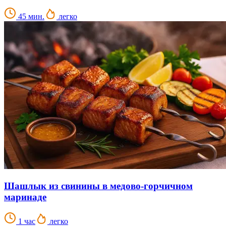
45 мин.
легко
Шашлык из свинины в медово-горчичном
маринаде
1 час
легко