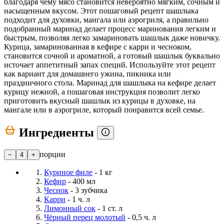
благодаря чему мясо становится невероятно мягким, сочным и
насыщенным вкусом. Этот пошаговый рецепт шашлыка
подходит для духовки, мангала или аэрогриля, а правильно
подобранный маринад делает процесс маринования легким и
быстрым, позволяя легко замариновать шашлык даже новичку.
Курица, замаринованная в кефире с карри и чесноком,
становится сочной и ароматной, а готовый шашлык буквально
источает аппетитный запах специй. Используйте этот рецепт
как вариант для домашнего ужина, пикника или
праздничного стола. Маринад для шашлыка на кефире делает
курицу нежной, а пошаговая инструкция позволит легко
приготовить вкусный шашлык из курицы в духовке, на
мангале или в аэрогриле, который понравится всей семье.
Ингредиенты
порции
−
4
+
Куриное филе
- 1 кг
Кефир
- 400 мл
Чеснок
- 3 зубчика
Карри
- 1 ч. л
Лимонный сок
- 1 ст. л
Чёрный перец молотый
- 0,5 ч. л