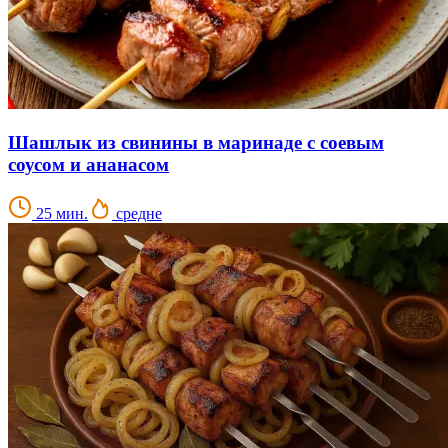
Шашлык из свинины в маринаде с соевым
соусом и ананасом
25 мин.
средне