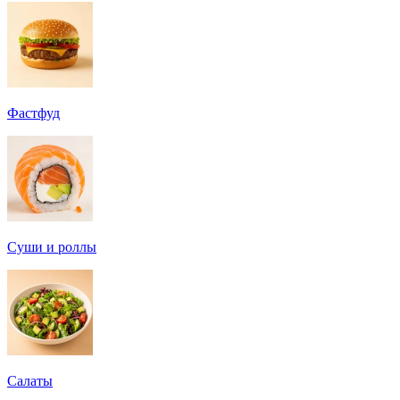
Фастфуд
Суши и роллы
Салаты