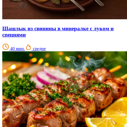
Шашлык из свинины в минералке с луком и
специями
40 мин.
средне