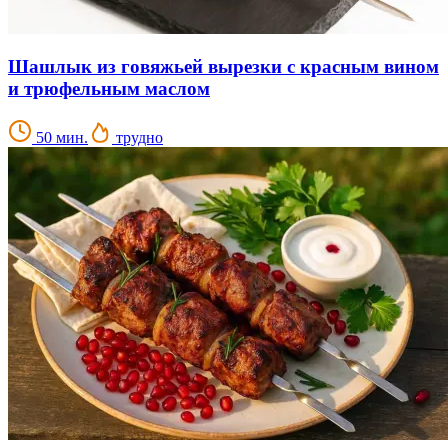
Шашлык из говяжьей вырезки с красным вином
и трюфельным маслом
50 мин.
трудно