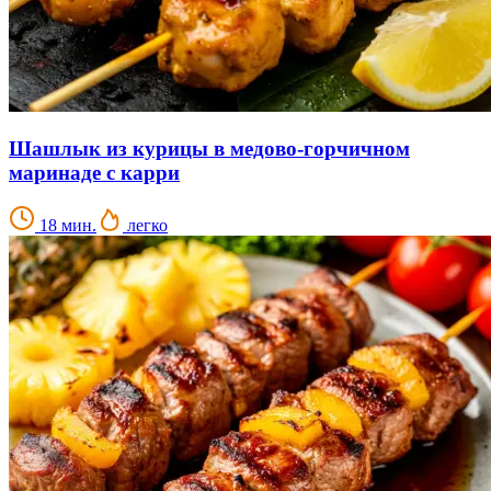
Шашлык из курицы в медово-горчичном
маринаде с карри
18 мин.
легко