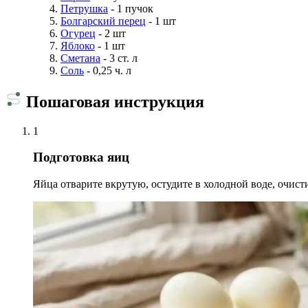
Петрушка
- 1 пучок
Болгарский перец
- 1 шт
Огурец
- 2 шт
Яблоко
- 1 шт
Сметана
- 3 ст. л
Соль
- 0,25 ч. л
Пошаговая инструкция
1
Подготовка яиц
Яйца отварите вкрутую, остудите в холодной воде, очис