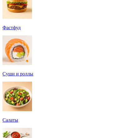
Фастфуд
Суши и роллы
Салаты