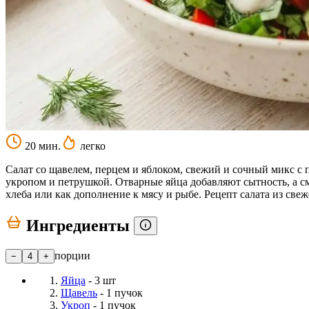
20 мин.
легко
Салат со щавелем, перцем и яблоком, свежий и сочный микс с 
укропом и петрушкой. Отварные яйца добавляют сытность, а сме
хлеба или как дополнение к мясу и рыбе. Рецепт салата из свеж
Ингредиенты
порции
−
4
+
Яйца
- 3 шт
Щавель
- 1 пучок
Укроп
- 1 пучок