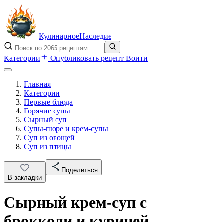
Кулинарное
Наследие
Категории
Опубликовать рецепт
Войти
Главная
Категории
Первые блюда
Горячие супы
Сырный суп
Супы-пюре и крем-супы
Суп из овощей
Суп из птицы
Поделиться
В закладки
Сырный крем-суп с
брокколи и курицей