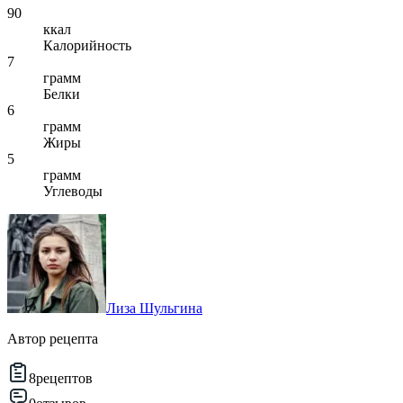
90
ккал
Калорийность
7
грамм
Белки
6
грамм
Жиры
5
грамм
Углеводы
Лиза Шульгина
Автор рецепта
8
рецептов