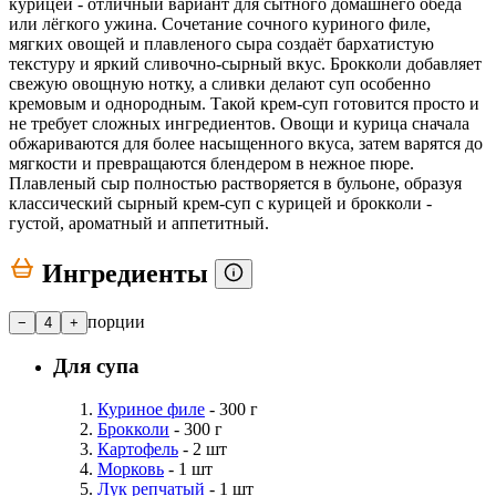
курицей - отличный вариант для сытного домашнего обеда
или лёгкого ужина. Сочетание сочного куриного филе,
мягких овощей и плавленого сыра создаёт бархатистую
текстуру и яркий сливочно-сырный вкус. Брокколи добавляет
свежую овощную нотку, а сливки делают суп особенно
кремовым и однородным. Такой крем-суп готовится просто и
не требует сложных ингредиентов. Овощи и курица сначала
обжариваются для более насыщенного вкуса, затем варятся до
мягкости и превращаются блендером в нежное пюре.
Плавленый сыр полностью растворяется в бульоне, образуя
классический сырный крем-суп с курицей и брокколи -
густой, ароматный и аппетитный.
Ингредиенты
порции
−
4
+
Для супа
Куриное филе
- 300 г
Брокколи
- 300 г
Картофель
- 2 шт
Морковь
- 1 шт
Лук репчатый
- 1 шт