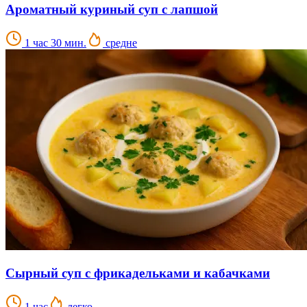
Ароматный куриный суп с лапшой
1 час 30 мин.
средне
Сырный суп с фрикадельками и кабачками
1 час
легко