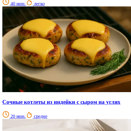
40 мин.
легко
Сочные котлеты из индейки с сыром на углях
20 мин.
средне