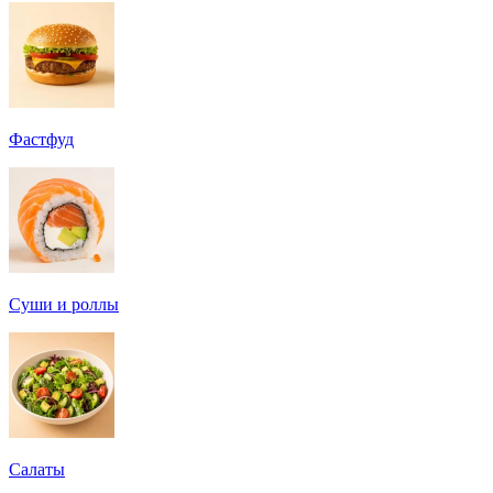
Фастфуд
Суши и роллы
Салаты