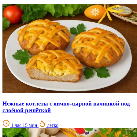
Нежные котлеты с яично-сырной начинкой под
слоёной решёткой
1 час 15 мин.
легко