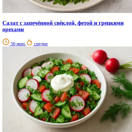
Салат с запечённой свёклой, фетой и грецкими
орехами
50 мин.
средне