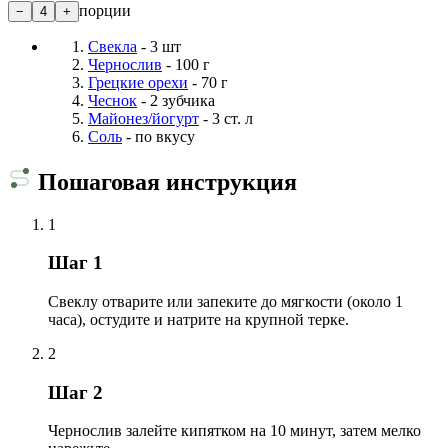
порции
−
4
+
Свекла
- 3 шт
Чернослив
- 100 г
Грецкие орехи
- 70 г
Чеснок
- 2 зубчика
Майонез/йогурт
- 3 ст. л
Соль
- по вкусу
Пошаговая инструкция
1
Шаг 1
Свеклу отварите или запеките до мягкости (около 1
часа), остудите и натрите на крупной терке.
2
Шаг 2
Чернослив залейте кипятком на 10 минут, затем мелко