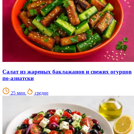
Салат из жареных баклажанов и свежих огурцов
по-азиатски
25 мин.
средне