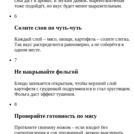
Она даст и аромат, и лёгкий дымок. Варёно-копчёная
тоже подойдёт, но вкус будет менее выразительным.
6
Солите слои по чуть-чуть
Каждый слой – мясо, овощи, картофель – солите слегка.
Так вкус распределится равномерно, а не соберётся в
одном месте.
7
Не накрывайте фольгой
Блюдо запекается открытым, чтобы верхний слой
картофеля с грудинкой подрумянился и стал хрустящим.
Фольга даст эффект тушения.
8
Проверяйте готовность по мясу
Проткните свинину ножом – если входит без
сопротивления и сок прозрачный, можно выключать.