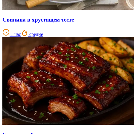
Свинина в хрустящем тесте
1 час
средне