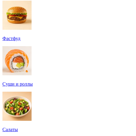
Фастфуд
Суши и роллы
Салаты