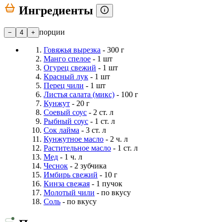
Ингредиенты
порции
−
4
+
Говяжья вырезка
- 300 г
Манго спелое
- 1 шт
Огурец свежий
- 1 шт
Красный лук
- 1 шт
Перец чили
- 1 шт
Листья салата (микс)
- 100 г
Кунжут
- 20 г
Соевый соус
- 2 ст. л
Рыбный соус
- 1 ст. л
Сок лайма
- 3 ст. л
Кунжутное масло
- 2 ч. л
Растительное масло
- 1 ст. л
Мед
- 1 ч. л
Чеснок
- 2 зубчика
Имбирь свежий
- 10 г
Кинза свежая
- 1 пучок
Молотый чили
- по вкусу
Соль
- по вкусу