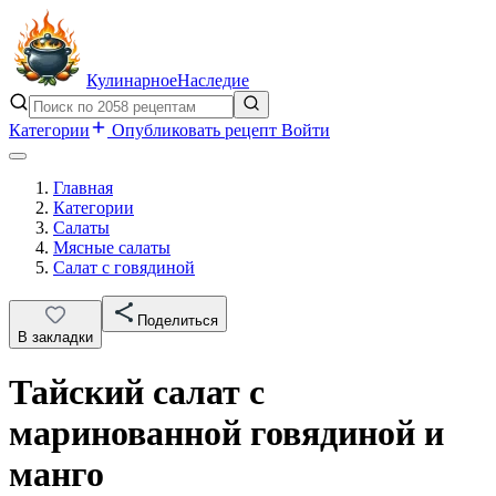
Кулинарное
Наследие
Категории
Опубликовать рецепт
Войти
Главная
Категории
Салаты
Мясные салаты
Салат с говядиной
Поделиться
В закладки
Тайский салат с
маринованной говядиной и
манго