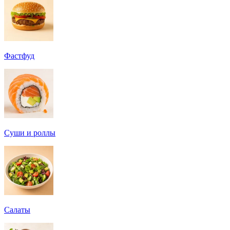
Фастфуд
Суши и роллы
Салаты