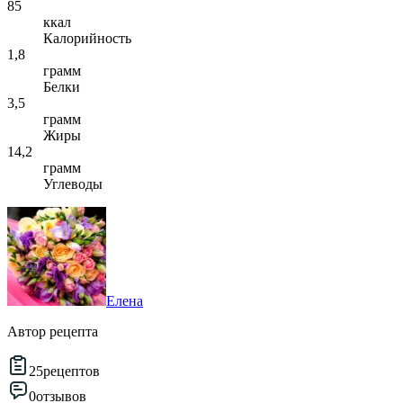
85
ккал
Калорийность
1,8
грамм
Белки
3,5
грамм
Жиры
14,2
грамм
Углеводы
Елена
Автор рецепта
25
рецептов
0
отзывов