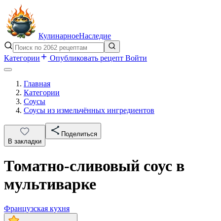
Кулинарное
Наследие
Категории
Опубликовать рецепт
Войти
Главная
Категории
Соусы
Соусы из измельчённых ингредиентов
Поделиться
В закладки
Томатно-сливовый соус в
мультиварке
Французская кухня