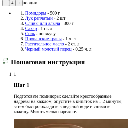
порции
−
4
+
Помидоры
- 500 г
Лук репчатый
- 2 шт
Сливы или алыча
- 300 г
Сахар
- 1 ст. л
Соль
- по вкусу
Прованские травы
- 1 ч. л
Растительное масло
- 2 ст. л
Черный молотый перец
- 0,25 ч. л
Пошаговая инструкция
1
Шаг 1
Подготовьте помидоры: сделайте крестообразные
надрезы на каждом, опустите в кипяток на 1-2 минуты,
затем быстро охладите в ледяной воде и снимите
кожицу. Мякоть мелко нарежьте.