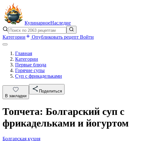
Кулинарное
Наследие
Категории
Опубликовать рецепт
Войти
Главная
Категории
Первые блюда
Горячие супы
Суп с фрикадельками
Поделиться
В закладки
Топчета: Болгарский суп с
фрикадельками и йогуртом
Болгарская кухня