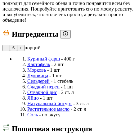
подходит для семейного обеда и точно понравится всем без
исключения. Попробуйте приготовить его по моему рецепту,
и вы убедитесь, что это очень просто, а результат просто
объедение!
Ингредиенты
порций
−
6
+
Куриный фарш
- 400 г
Картофель
- 2 шт
Морковь
- 1 шт
Луковица
- 1 шт
Сельдерей
- 1 стебель
Сладкий перец
- 1 шт
Отварной рис
- 2 ст. л
Яйцо
- 1 шт
Натуральный йогурт
- 3 ст. л
Растительное масло
- 2 ст. л
Соль
- по вкусу
Пошаговая инструкция