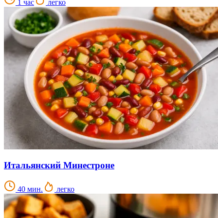
1 час
легко
Итальянский Минестроне
40 мин.
легко