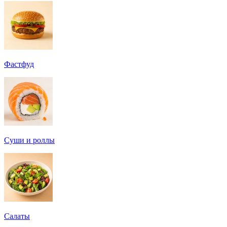
Фастфуд
Суши и роллы
Салаты