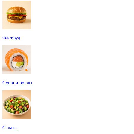
Фастфуд
Суши и роллы
Салаты