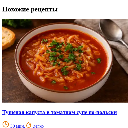
Похожие рецепты
Тушеная капуста в томатном супе по-польски
30 мин.
легко