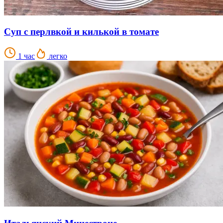
Суп с перлвкой и килькой в томате
1 час
легко