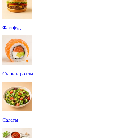
Фастфуд
Суши и роллы
Салаты