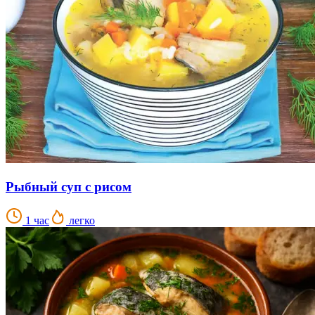
Рыбный суп с рисом
1 час
легко