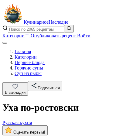
Кулинарное
Наследие
Категории
Опубликовать рецепт
Войти
Главная
Категории
Первые блюда
Горячие супы
Суп из рыбы
Поделиться
В закладки
Уха по-ростовски
Русская кухня
Оценить первым!