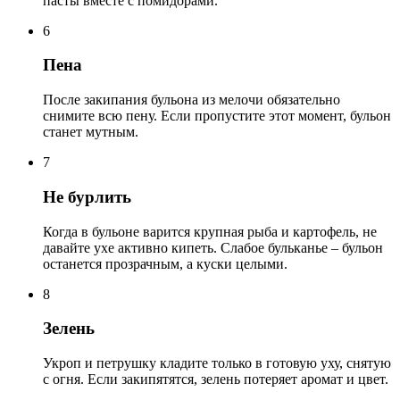
пасты вместе с помидорами.
6
Пена
После закипания бульона из мелочи обязательно
снимите всю пену. Если пропустите этот момент, бульон
станет мутным.
7
Не бурлить
Когда в бульоне варится крупная рыба и картофель, не
давайте ухе активно кипеть. Слабое бульканье – бульон
останется прозрачным, а куски целыми.
8
Зелень
Укроп и петрушку кладите только в готовую уху, снятую
с огня. Если закипятятся, зелень потеряет аромат и цвет.