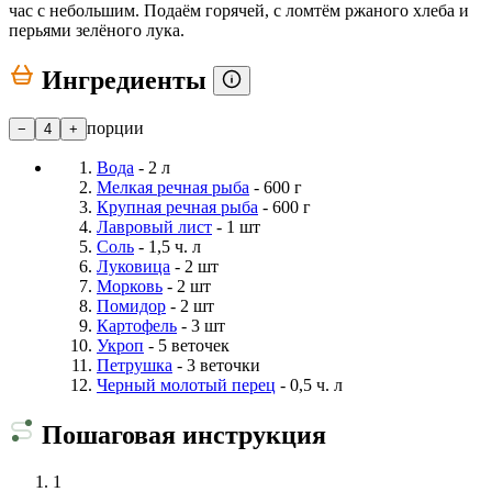
час с небольшим. Подаём горячей, с ломтём ржаного хлеба и
перьями зелёного лука.
Ингредиенты
порции
−
4
+
Вода
- 2 л
Мелкая речная рыба
- 600 г
Крупная речная рыба
- 600 г
Лавровый лист
- 1 шт
Соль
- 1,5 ч. л
Луковица
- 2 шт
Морковь
- 2 шт
Помидор
- 2 шт
Картофель
- 3 шт
Укроп
- 5 веточек
Петрушка
- 3 веточки
Черный молотый перец
- 0,5 ч. л
Пошаговая инструкция
1