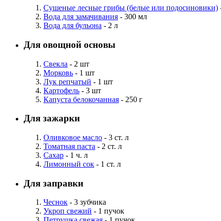
Сушеные лесные грибы (белые или подосиновики)
Вода для замачивания
- 300 мл
Вода для бульона
- 2 л
Для овощной основы
Свекла
- 2 шт
Морковь
- 1 шт
Лук репчатый
- 1 шт
Картофель
- 3 шт
Капуста белокочанная
- 250 г
Для зажарки
Оливковое масло
- 3 ст. л
Томатная паста
- 2 ст. л
Сахар
- 1 ч. л
Лимонный сок
- 1 ст. л
Для заправки
Чеснок
- 3 зубчика
Укроп свежий
- 1 пучок
Петрушка свежая
- 1 пучок