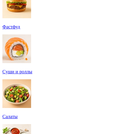
Фастфуд
Суши и роллы
Салаты