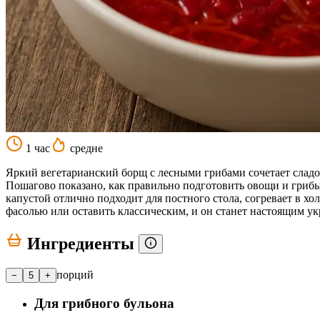
1 час
средне
Яркий вегетарианский борщ с лесными грибами сочетает сладо
Пошагово показано, как правильно подготовить овощи и грибы
капустой отлично подходит для постного стола, согревает в х
фасолью или оставить классическим, и он станет настоящим 
Ингредиенты
порций
−
5
+
Для грибного бульона