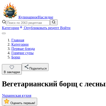
Кулинарное
Наследие
Категории
Опубликовать рецепт
Войти
Главная
Категории
Первые блюда
Горячие супы
Борщ
Поделиться
В закладки
Вегетарианский борщ с лесн
Украинская кухня
Оценить первым!