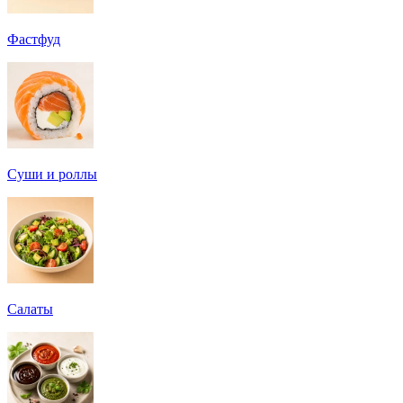
Фастфуд
Суши и роллы
Салаты