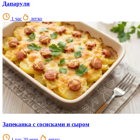
Дапарули
1 час
легко
Запеканка с сосисками и сыром
1 час 20 мин.
легко