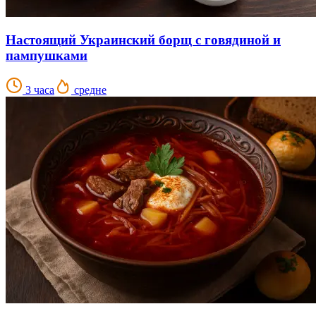
Настоящий Украинский борщ с говядиной и
пампушками
3 часа
средне