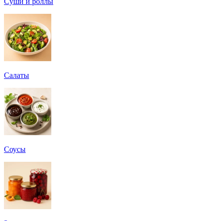
Суши и роллы
Салаты
Соусы