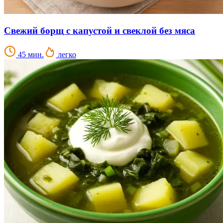
Свежий борщ с капустой и свеклой без мяса
45 мин.
легко