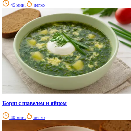
45 мин.
легко
Борщ с щавелем и яйцом
40 мин.
легко