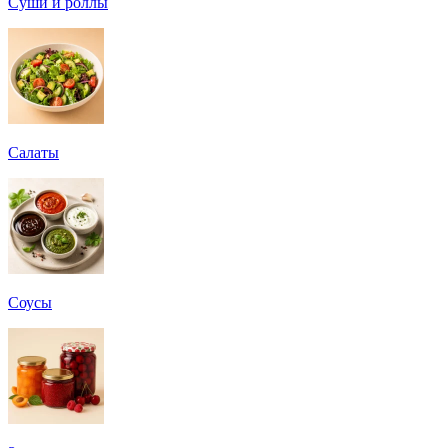
Суши и роллы
Салаты
Соусы