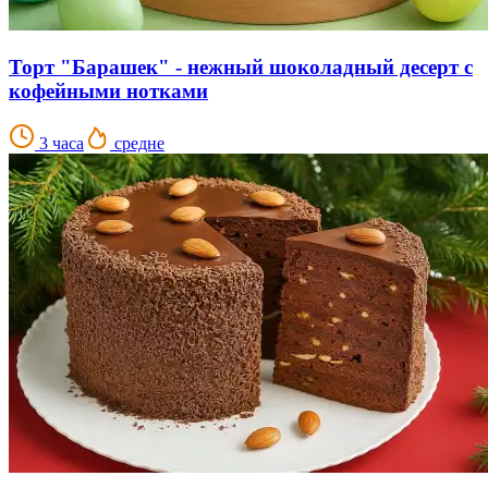
Торт "Барашек" - нежный шоколадный десерт с
кофейными нотками
3 часа
средне