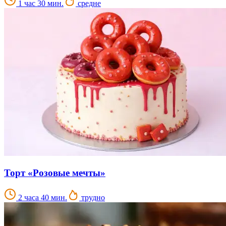
1 час 30 мин.
средне
Торт «Розовые мечты»
2 часа 40 мин.
трудно