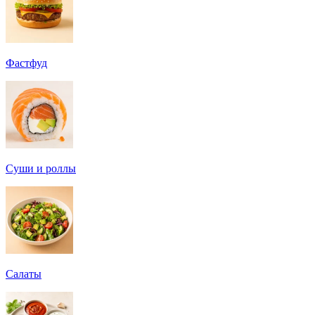
Фастфуд
Суши и роллы
Салаты