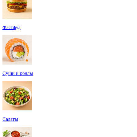
Фастфуд
Суши и роллы
Салаты