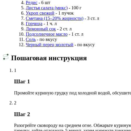
Редис
- 6 шт
Листья салата (микс)
- 100 г
Укроп свежий
- 1 пучок
Сметана (15–20% жирности)
- 3 ст. л
Горчица
- 1 ч. л
Лимонный сок
- 2 ст. л
Подсолнечное масло
- 1 ст. л
Соль
- по вкусу
Черный перец молотый
- по вкусу
Пошаговая инструкция
1
Шаг 1
Промойте куриную грудку под холодной водой, обсушите 
2
Шаг 2
Разогрейте сковороду на среднем огне. Обжарьте куриную
тарелку, дайте отдохнуть 5 минут, затем нарежьте тонки