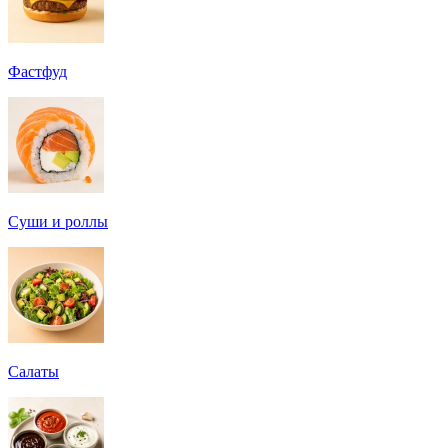
Фастфуд
Суши и роллы
Салаты