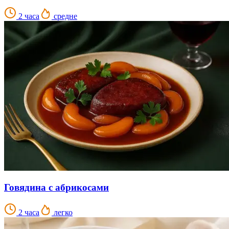
2 часа
средне
Говядина с абрикосами
2 часа
легко