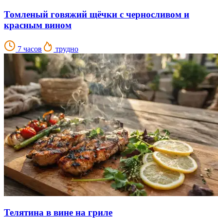
Томленый говяжий щёчки с черносливом и
красным вином
7 часов
трудно
Телятина в вине на гриле