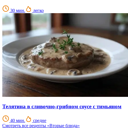
30 мин.
легко
Телятина в сливочно-грибном соусе с тимьяном
40 мин.
средне
Смотреть все рецепты «Вторые блюда»