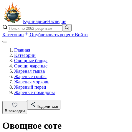
Кулинарное
Наследие
Категории
Опубликовать рецепт
Войти
Главная
Категории
Овощные блюда
Овощи жареные
Жареная тыква
Жареные грибы
Жареная морковь
Жареный перец
Жареные помидоры
Поделиться
В закладки
Овощное соте