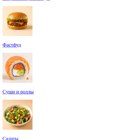
Фастфуд
Суши и роллы
Салаты