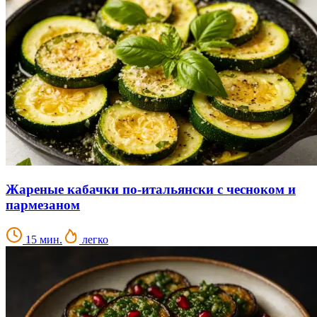
Жареные кабачки по-итальянски с чесноком и
пармезаном
15 мин.
легко