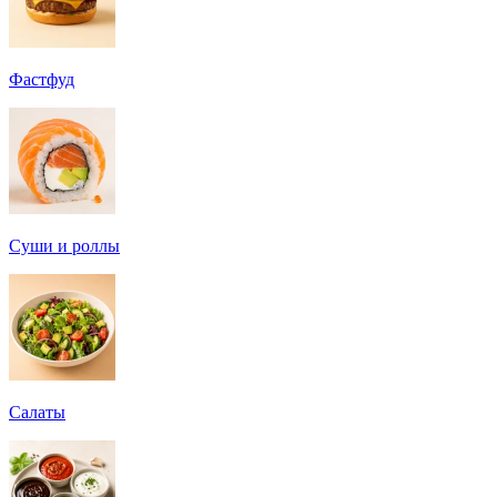
Фастфуд
Суши и роллы
Салаты