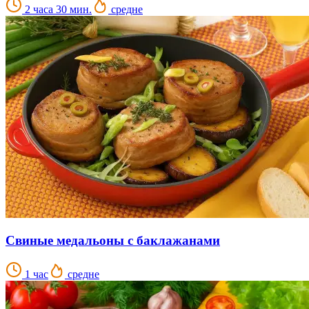
2 часа 30 мин.
средне
Свиные медальоны с баклажанами
1 час
средне