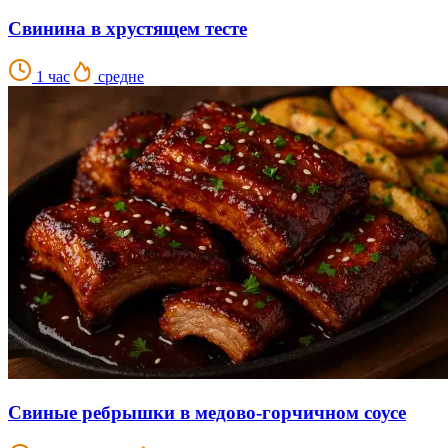
Свинина в хрустящем тесте
1 час
средне
Свиные ребрышки в медово-горчичном соусе