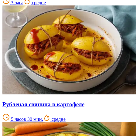
3 часа
средне
Рубленая свинина в картофеле
5 часов 30 мин.
средне