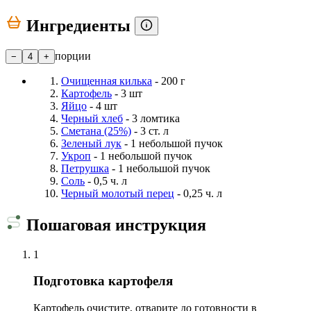
Ингредиенты
порции
−
4
+
Очищенная килька
- 200 г
Картофель
- 3 шт
Яйцо
- 4 шт
Черный хлеб
- 3 ломтика
Сметана (25%)
- 3 ст. л
Зеленый лук
- 1 небольшой пучок
Укроп
- 1 небольшой пучок
Петрушка
- 1 небольшой пучок
Соль
- 0,5 ч. л
Черный молотый перец
- 0,25 ч. л
Пошаговая инструкция
1
Подготовка картофеля
Картофель очистите, отварите до готовности в