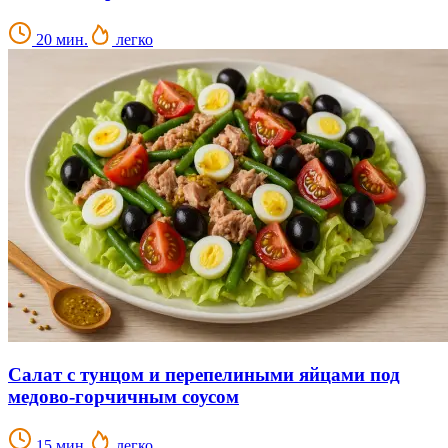
20 мин.
легко
Салат с тунцом и перепелиными яйцами под
медово-горчичным соусом
15 мин.
легко