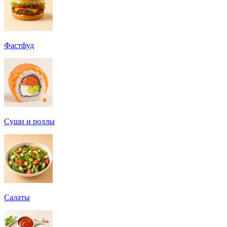
Фастфуд
Суши и роллы
Салаты