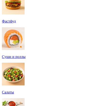
Фастфуд
Суши и роллы
Салаты