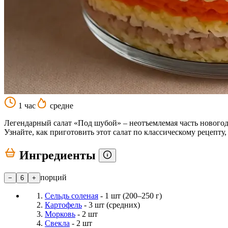
1 час
средне
Легендарный салат «Под шубой» – неотъемлемая часть новогодн
Узнайте, как приготовить этот салат по классическому рецепт
Ингредиенты
порций
−
6
+
Сельдь соленая
- 1 шт (200–250 г)
Картофель
- 3 шт (средних)
Морковь
- 2 шт
Свекла
- 2 шт