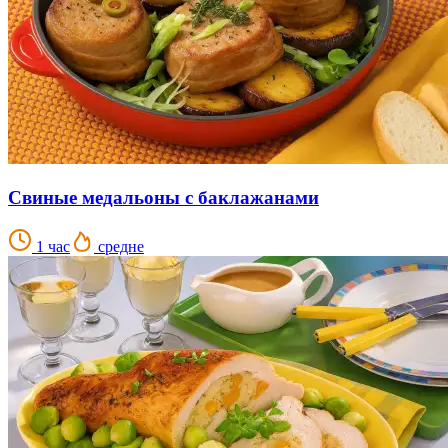
Свиные медальоны с баклажанами
1 час
средне