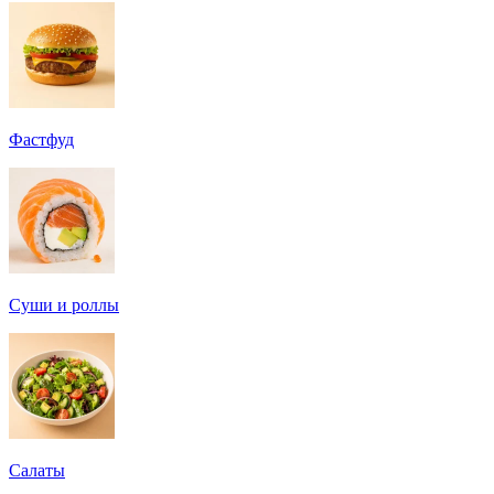
Фастфуд
Суши и роллы
Салаты