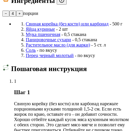
Ингредиенты
порции
−
4
+
Свиная корейка (без кости) или карбонад
- 500 г
Яйца куриные
- 2 шт
Мука пшеничная
- 0,5 стакана
Панировочные сухари
- 0,5 стакана
Растительное масло (для жарки)
- 5 ст. л
Соль
- по вкусу
Перец черный молотый
- по вкусу
Пошаговая инструкция
1
Шаг 1
Свиную корейку (без кости) или карбонад нарежьте
порционными кусками толщиной 1,5-2 см. Если есть
жирок по краю, оставьте его - он добавит сочности.
Хорошо отбейте каждый кусок мяса кухонным молотком
с обеих сторон. Это сделает мясо мягче и позволит ему
быстрее приготовиться. Отбивайте не слишком тонко,