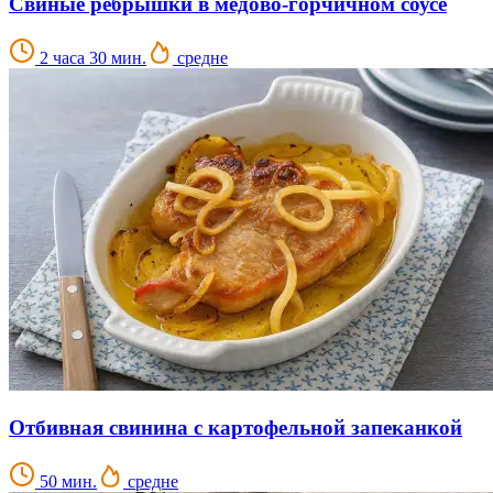
Свиные ребрышки в медово-горчичном соусе
2 часа 30 мин.
средне
Отбивная свинина с картофельной запеканкой
50 мин.
средне