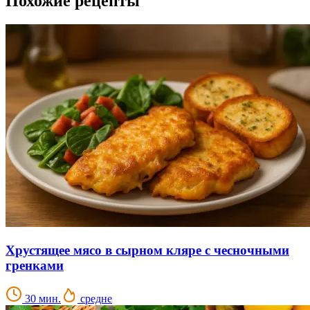
Похожие рецепты
Хрустящее мясо в сырном кляре с чесночными
гренками
30 мин.
средне