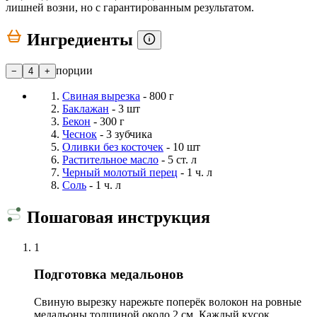
лишней возни, но с гарантированным результатом.
Ингредиенты
порции
−
4
+
Свиная вырезка
- 800 г
Баклажан
- 3 шт
Бекон
- 300 г
Чеснок
- 3 зубчика
Оливки без косточек
- 10 шт
Растительное масло
- 5 ст. л
Черный молотый перец
- 1 ч. л
Соль
- 1 ч. л
Пошаговая инструкция
1
Подготовка медальонов
Свиную вырезку нарежьте поперёк волокон на ровные
медальоны толщиной около 2 см. Каждый кусок