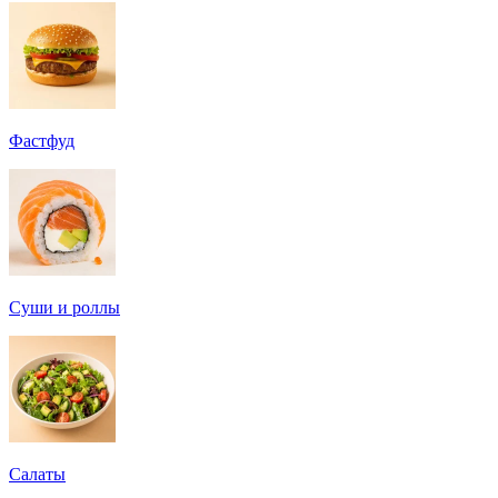
Фастфуд
Суши и роллы
Салаты