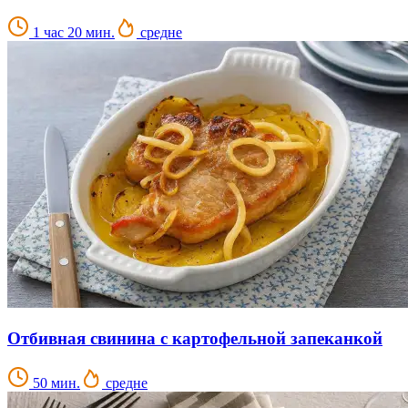
1 час 20 мин.
средне
Отбивная свинина с картофельной запеканкой
50 мин.
средне