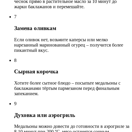
чеснок прямо в растительное масло за 10 минут до
жарки баклажанов и перемешайте.
7
Замена оливкам
Если оливок нет, возьмите каперсы или мелко
нарезанный маринованный огурец – получится более
пикантный вкус.
8
Сырная корочка
Хотите более сытное блюдо – посыпьте медальоны с
баклажанами тёртым пармезаном перед финальным
запеканием.
9
Духовка или аэрогриль
Медальоны можно довести до готовности в аэрогриле за
8-10 минут при 200 °С, мясо останется сочным.