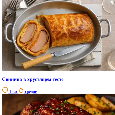
Свинина в хрустящем тесте
1 час
средне