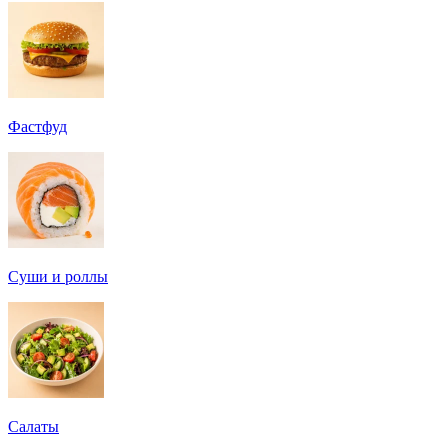
Фастфуд
Суши и роллы
Салаты