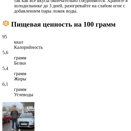
так как все вкусы окончательно соединяются. Храните в
холодильнике до 3 дней, разогревайте на слабом огне с
добавлением пары ложек воды.
Пищевая ценность на 100 грамм
95
ккал
Калорийность
5,6
грамм
Белки
5,4
грамм
Жиры
6,1
грамм
Углеводы