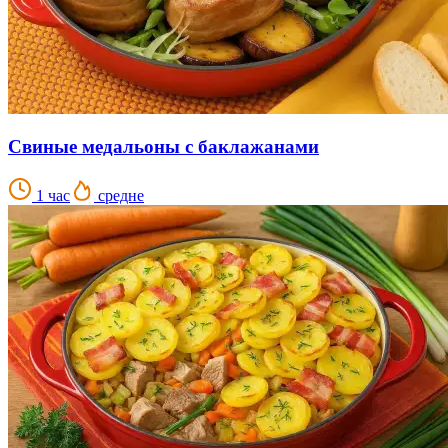
Свиные медальоны с баклажанами
1 час
средне